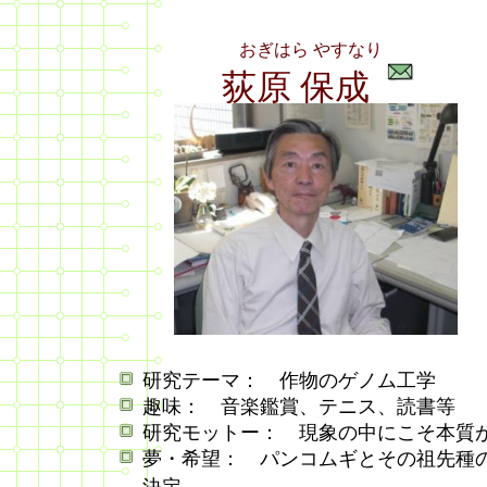
おぎはら やすなり
荻原 保成
研究テーマ： 作物のゲノム工学
趣味： 音楽鑑賞、テニス、読書等
研究モットー： 現象の中にこそ本質
夢・希望： パンコムギとその祖先種
決定。