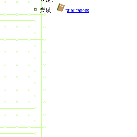
業績
p
ublications